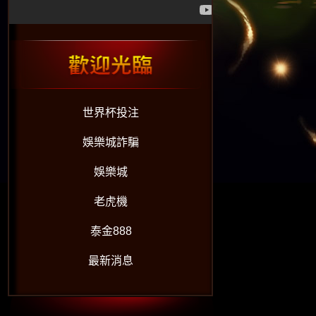
世界杯投注
娛樂城詐騙
娛樂城
老虎機
泰金888
最新消息