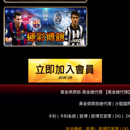
黃金俱樂部-黃金總代理 【黃金總代理
黃金俱樂部總代理 | 沙龍國際
卡利
|
卡利系統
|
歐博
|
歐博百家樂
|
DG
|
D
友站連結：
歐博
|
歐博百家樂
|
DG