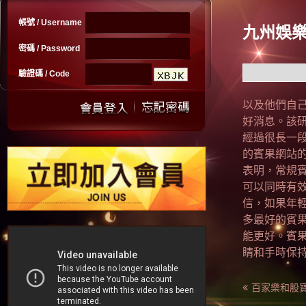
帳號 / Username
九州娛樂
密碼 / Password
驗證碼 / Code
以及他們自
好消息。該
經過很長一
的賓果網站
表明，常規
可以同時有
信，如果年
多最好的賓
能更好。賓
睛和手時保
百家樂和股寶