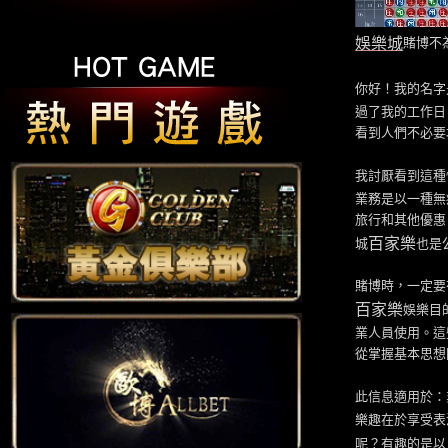
娛樂城
賭博不
你好！我的名字是 
過了我的工作日
看到人們不必要
我討厭看到這種
業務是以一種無
旅行和其他優惠
百家樂
城
也是
賭博時，一定要
百家樂
娛樂目
業人員使用。這
從掌握基本思想
此信息適用於：
樂趣在於享受表
呢？有趣的是以