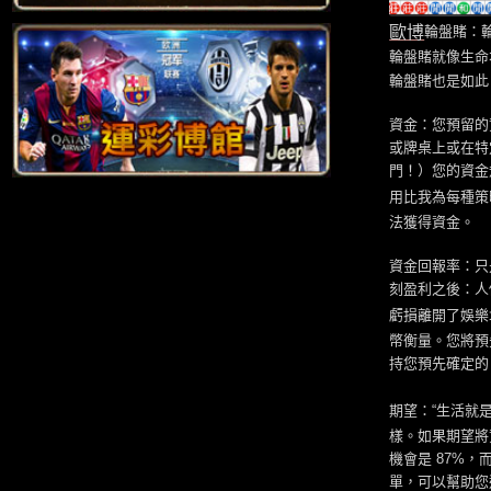
歐博
輪盤賭：
輪盤賭就像生命
輪盤賭也是如此
資金：您預留的
或牌桌上或在特
門！）您的資金
用比我為每種策
法獲得資金。
資金回報率：只
刻盈利之後：人
虧損離開了娛樂
幣衡量。您將預
持您預先確定的 
期望：“生活就
樣。如果期望將資
機會是 87%，
單，可以幫助您