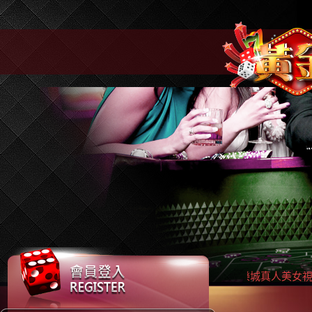
黃金俱樂部提供高賠率1.97運動投注網、歐博娛樂城真人美女視