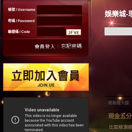
帳號 / Username
娛樂城-
密碼 / Password
驗證碼 / Code
輕鬆賺大錢
現金五分
比如檢測