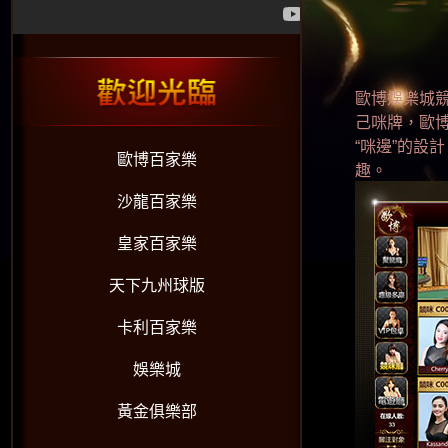
歐博娛樂城
己咪牌，歐
“咪邊”的設
歐博百家樂
趣。
沙龍百家樂
皇家百家樂
天下九州球版
卡利百家樂
娛樂城
黃金俱樂部