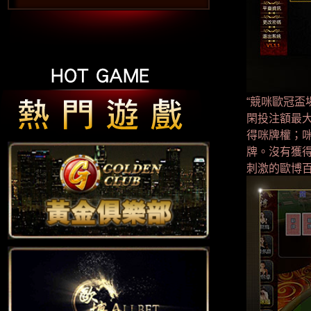
“競咪歐冠盃
閑投注額最
得咪牌權；
牌。沒有獲
刺激的
歐博